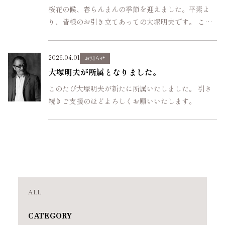
桜花の候、春らんまんの季節を迎えました。平素よ
り、皆様のお引き立てあっての大塚明夫です。 この
度、長年に渡り在籍したマウスプロモーションを円満
退所し、独立いたしました。 世の中、独立いたしま
2026.04.01
すと途端に...
お知らせ
大塚明夫が所属となりました。
このたび大塚明夫が新たに所属いたしました。 引き
続きご支援のほどよろしくお願いいたします。
ALL
CATEGORY